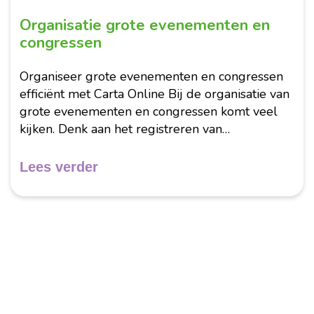
Organisatie grote evenementen en
congressen
Organiseer grote evenementen en congressen
efficiënt met Carta Online Bij de organisatie van
grote evenementen en congressen komt veel
kijken. Denk aan het registreren van
deelnemers, het verwerken van betalingen, het
beheren van toegang en het achteraf versturen
Lees verder
van informatie....