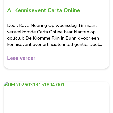
AI Kennisevent Carta Online
Door: Rave Neering Op woensdag 18 maart
verwelkomde Carta Online haar klanten op
golfclub De Kromme Rijn in Bunnik voor een
kennisevent over artificiële intelligentie. Doel
van de dag was om gezamenlijk te verkennen
wat AI betekent voor de organisaties...
Lees verder
Maart 2026