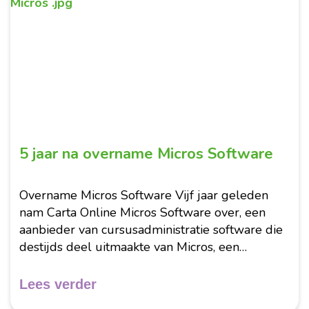
Maart 2026
5 jaar na overname Micros Software
Overname Micros Software Vijf jaar geleden
nam Carta Online Micros Software over, een
aanbieder van cursusadministratie software die
destijds deel uitmaakte van Micros, een
internetdienstverlener. Carta Online nam zowel
de cursusadministratie software over van Micros
Lees verder
Software (Micros KAS) als de...