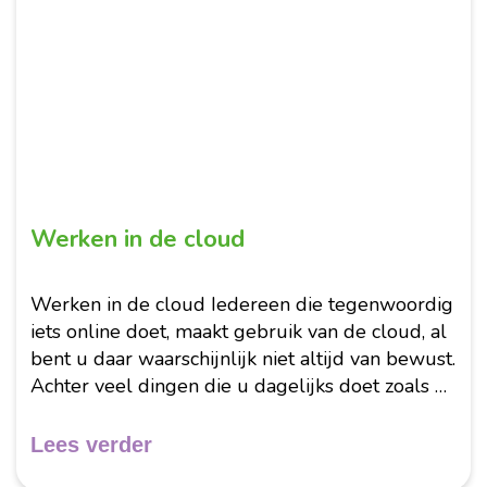
Maart 2026
Werken in de cloud
Werken in de cloud Iedereen die tegenwoordig
iets online doet, maakt gebruik van de cloud, al
bent u daar waarschijnlijk niet altijd van bewust.
Achter veel dingen die u dagelijks doet zoals e-
mail, online bankieren en bestandsopslag zit
cloud computing...
Lees verder