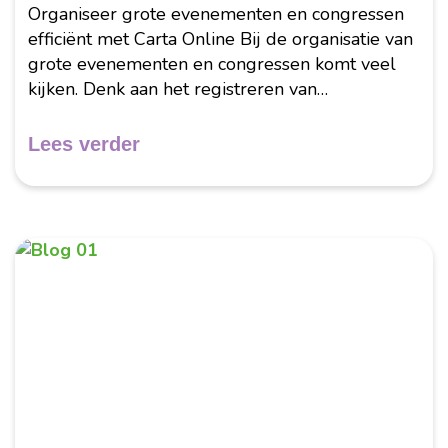
Organiseer grote evenementen en congressen
efficiënt met Carta Online Bij de organisatie van
grote evenementen en congressen komt veel
kijken. Denk aan het registreren van
deelnemers, het verwerken van betalingen, het
beheren van toegang en het achteraf versturen
Lees verder
van informatie....
Februari 2026