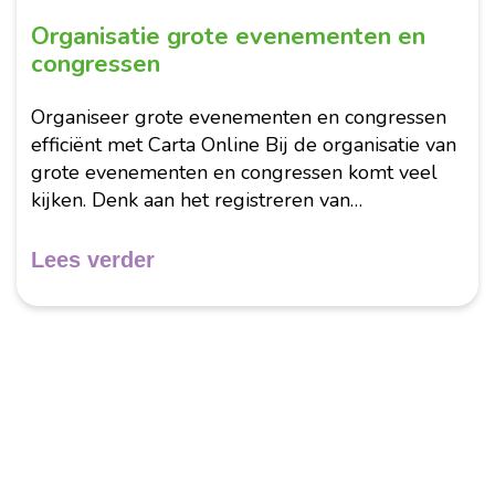
Organisatie grote evenementen en
congressen
Organiseer grote evenementen en congressen
efficiënt met Carta Online Bij de organisatie van
grote evenementen en congressen komt veel
kijken. Denk aan het registreren van
deelnemers, het verwerken van betalingen, het
beheren van toegang en het achteraf versturen
Lees verder
van informatie....