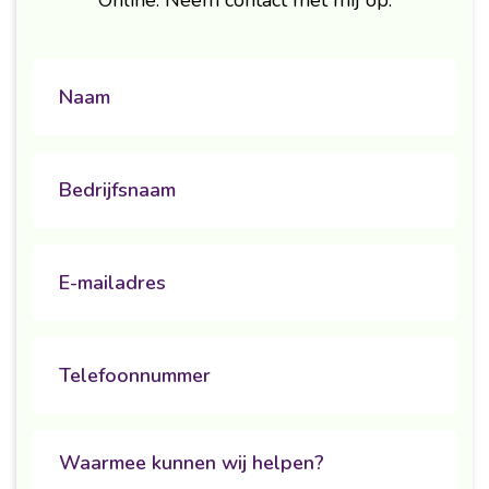
Online. Neem contact met mij op.
naam
Untitled
Email
Phone
Untitled