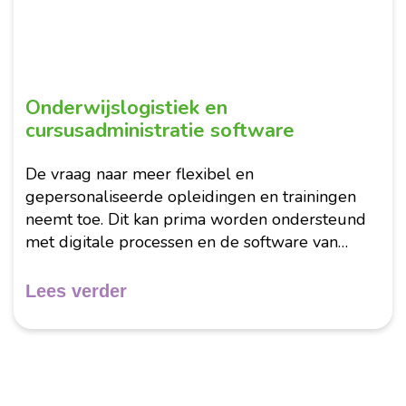
Onderwijslogistiek en
cursusadministratie software
De vraag naar meer flexibel en
gepersonaliseerde opleidingen en trainingen
neemt toe. Dit kan prima worden ondersteund
met digitale processen en de software van
Carta Online. Het goed inpassen van deze
mogelijkheden kan alleen als het fundament
Lees verder
van de organisatie...