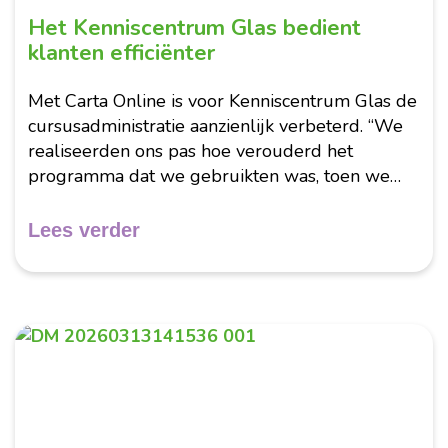
Het Kenniscentrum Glas bedient
klanten efficiënter
Met Carta Online is voor Kenniscentrum Glas de
cursusadministratie aanzienlijk verbeterd. “We
realiseerden ons pas hoe verouderd het
programma dat we gebruikten was, toen we
met Carta gingen werken”, vertellen Sabina
Schinkel en Chantal van der Pol. “Hoe we onze...
Lees verder
Maart 2026