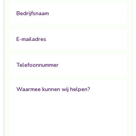
Untitled
Email
Phone
Untitled