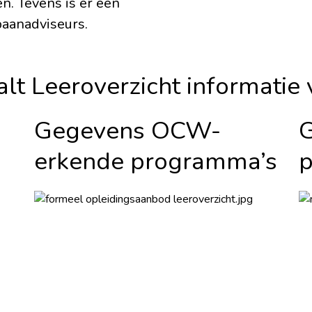
n. Tevens is er een
baanadviseurs.
lt Leeroverzicht informatie
Gegevens OCW-
G
erkende programma’s