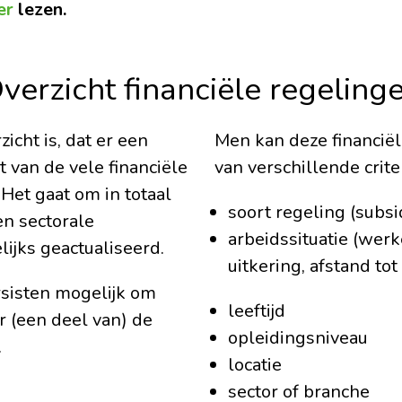
er
lezen.
verzicht financiële regeling
cht is, dat er een
Men kan deze financiël
t van de vele financiële
van verschillende criter
Het gaat om in totaal
soort regeling (subsi
en sectorale
arbeidssituatie (werk
lijks geactualiseerd.
uitkering, afstand to
sisten mogelijk om
leeftijd
or (een deel van) de
opleidingsniveau
.
locatie
sector of branche