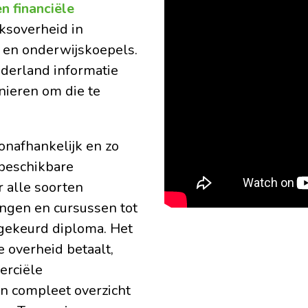
n financiële
ijksoverheid in
 en onderwijskoepels.
ederland informatie
nieren om die te
onafhankelijk en zo
 beschikbare
r alle soorten
ningen en cursussen tot
gekeurd diploma. Het
 overheid betaalt,
erciële
en compleet overzicht