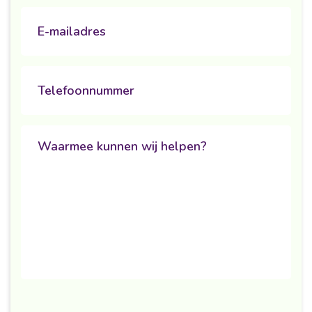
Email
Phone
Untitled