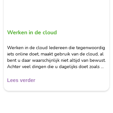
Werken in de cloud
Werken in de cloud Iedereen die tegenwoordig
iets online doet, maakt gebruik van de cloud, al
bent u daar waarschijnlijk niet altijd van bewust.
Achter veel dingen die u dagelijks doet zoals e-
mail, online bankieren en bestandsopslag zit
cloud computing...
Lees verder