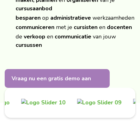
maken, plannen
en
organiseren
van je
cursusaanbod
besparen
op
administratieve
werkzaamheden
communiceren
met je
cursisten
en
docenten
de
verkoop
en
communicatie
van jouw
cursussen
Vraag nu een gratis demo aan
…