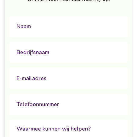
naam
Untitled
Email
Phone
Untitled